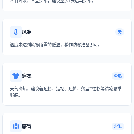
将有降水，不宜洗车，建议至少1天后再洗车。
风寒
无
温度未达到风寒所需的低温，稍作防寒准备即可。
穿衣
炎热
天气炎热，建议着短衫、短裙、短裤、薄型T恤衫等清凉夏季
服装。
感冒
少发