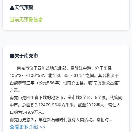
天气预警
当前无预警信息
关于南充市
南充市位于四川盆地东北部，嘉陵江中游，介于东经
105°27′～106°58′、北纬30°35′～31°51′之间。其名称源于
西魏恭帝三年（公元556年）设南充国县，取“南方繁荣昌盛”
之意。
南充市是四川省下辖的地级市，全市辖3个区、5个县，代管阆
中市。总面积为12479.96平方千米，截至2022年末，常住人
口约为549.9万人。
南充历史悠久，早在新石器时代就有人类活动。秦朝时...
查看更多介绍 >>