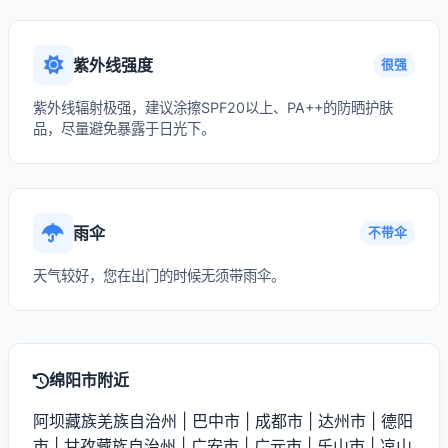
紫外线强度
很强
紫外线辐射极强，建议涂擦SPF20以上、PA++的防晒护肤
品，尽量避免暴露于日光下。
雨伞
不带伞
天气较好，您在出门的时候无须带雨伞。
绵阳市附近
阿坝藏族羌族自治州
|
巴中市
|
成都市
|
达州市
|
德阳
市
|
甘孜藏族自治州
|
广安市
|
广元市
|
乐山市
|
凉山