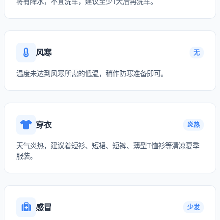
将有降水，不宜洗车，建议至少1天后再洗车。
风寒
无
温度未达到风寒所需的低温，稍作防寒准备即可。
穿衣
炎热
天气炎热，建议着短衫、短裙、短裤、薄型T恤衫等清凉夏季
服装。
感冒
少发