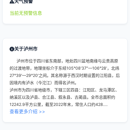
天气预警
当前无预警信息
关于泸州市
泸州市位于四川省东南部，地处四川盆地南缘与云贵高原
的过渡地带，地理坐标介于东经105°08′37″—106°28′，北纬
27°39′—29°20′之间。其名称源于西汉时期设置的江阳县，后
因境内有泸水（今沱江）而得名泸州。
泸州市为四川省地级市，下辖三区四县：江阳区、龙马潭区、
纳溪区以及泸县、合江县、叙永县、古蔺县。全市总面积约
12242.9平方公里，截至2022年末，常住人口约428....
查看更多介绍 >>