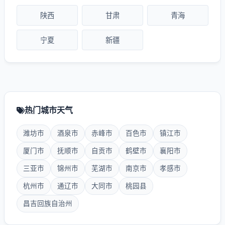
陕西
甘肃
青海
宁夏
新疆
热门城市天气
潍坊市
酒泉市
赤峰市
百色市
镇江市
厦门市
抚顺市
自贡市
鹤壁市
襄阳市
三亚市
锦州市
芜湖市
南京市
孝感市
杭州市
通辽市
大同市
桃园县
昌吉回族自治州