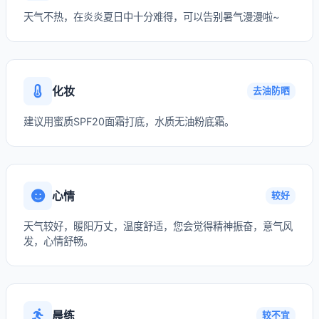
天气不热，在炎炎夏日中十分难得，可以告别暑气漫漫啦~
化妆
去油防晒
建议用蜜质SPF20面霜打底，水质无油粉底霜。
心情
较好
天气较好，暖阳万丈，温度舒适，您会觉得精神振奋，意气风
发，心情舒畅。
晨练
较不宜