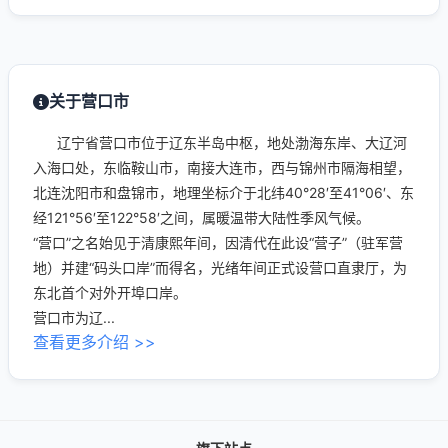
关于营口市
辽宁省营口市位于辽东半岛中枢，地处渤海东岸、大辽河
入海口处，东临鞍山市，南接大连市，西与锦州市隔海相望，
北连沈阳市和盘锦市，地理坐标介于北纬40°28′至41°06′、东
经121°56′至122°58′之间，属暖温带大陆性季风气候。
“营口”之名始见于清康熙年间，因清代在此设“营子”（驻军营
地）并建“码头口岸”而得名，光绪年间正式设营口直隶厅，为
东北首个对外开埠口岸。
营口市为辽...
查看更多介绍 >>