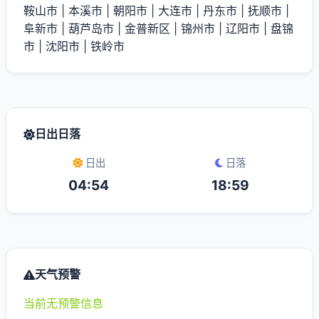
鞍山市
|
本溪市
|
朝阳市
|
大连市
|
丹东市
|
抚顺市
|
阜新市
|
葫芦岛市
|
金普新区
|
锦州市
|
辽阳市
|
盘锦
市
|
沈阳市
|
铁岭市
日出日落
日出
日落
04:54
18:59
天气预警
当前无预警信息