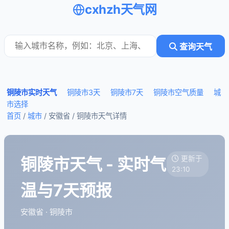
cxhzh天气网
查询天气
铜陵市实时天气
铜陵市3天
铜陵市7天
铜陵市空气质量
城
市选择
首页
/
城市
/ 安徽省 /
铜陵市天气详情
铜陵市天气 - 实时气
更新于
23:10
温与7天预报
安徽省 · 铜陵市