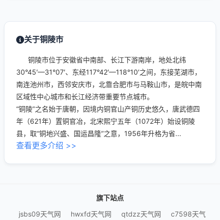
关于铜陵市
铜陵市位于安徽省中南部、长江下游南岸，地处北纬
30°45′—31°07′、东经117°42′—118°10′之间，东接芜湖市，
南连池州市，西邻安庆市，北靠合肥市与马鞍山市，是皖中南
区域性中心城市和长江经济带重要节点城市。
“铜陵”之名始于唐朝，因境内铜官山产铜历史悠久，唐武德四
年（621年）置铜官冶，北宋熙宁五年（1072年）始设铜陵
县，取“铜地兴盛、国运昌隆”之意，1956年升格为省...
查看更多介绍 >>
旗下站点
jsbs09天气网
hwxfd天气网
qtdzz天气网
c7598天气