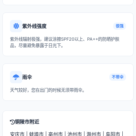
紫外线强度
很强
紫外线辐射极强，建议涂擦SPF20以上、PA++的防晒护肤
品，尽量避免暴露于日光下。
雨伞
不带伞
天气较好，您在出门的时候无须带雨伞。
铜陵市附近
安庆市
|
蚌埠市
|
亳州市
|
池州市
|
滁州市
|
阜阳市
|